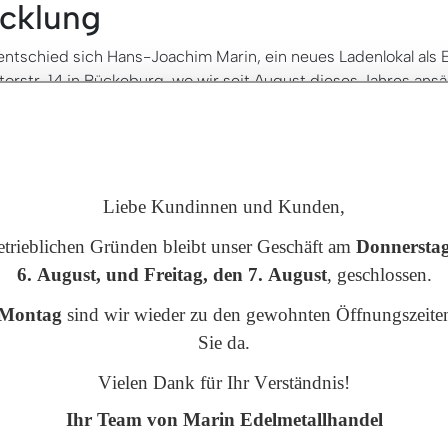
cklung
tschied sich Hans-Joachim Marin, ein neues Ladenlokal als 
orstr. 14 in Bückeburg, wo wir seit August dieses Jahres ans
ogar übertreffen.
auf Expertise
Liebe Kundinnen und Kunden,
etrieblichen Gründen bleibt unser Geschäft am
Donnerstag
6. August, und Freitag, den 7. August
, geschlossen.
Montag
sind wir wieder zu den gewohnten Öffnungszeiten
Sie da.
Vielen Dank für Ihr Verständnis!
Ihr Team von Marin Edelmetallhandel