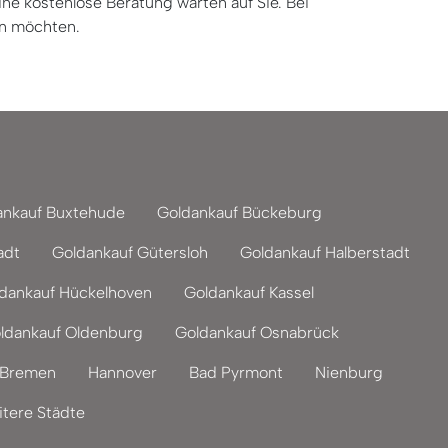
ne kostenlose Beratung warten auf Sie. Bei
en möchten.
ankauf Buxtehude
Goldankauf Bückeburg
adt
Goldankauf Gütersloh
Goldankauf Halberstadt
dankauf Hückelhoven
Goldankauf Kassel
ldankauf Oldenburg
Goldankauf Osnabrück
Bremen
Hannover
Bad Pyrmont
Nienburg
tere Städte