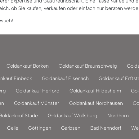
rer Expertise und Gastfreundschaft. Eine Tasse Kaffee und ei
eich, ob Sie kaufen, verkaufen oder einfach nur beraten werd
esuch!
Goldankauf Borken
Goldankauf Braunschweig
Gold
nkauf Einbeck
Goldankauf Eisenach
Goldankauf Erftst
erg
Goldankauf Herford
Goldankauf Hildesheim
Gol
en
Goldankauf Münster
Goldankauf Nordhausen
Go
Goldankauf Stade
Goldankauf Wolfsburg
Nordhorn
Celle
Göttingen
Garbsen
Bad Nenndorf
Wei