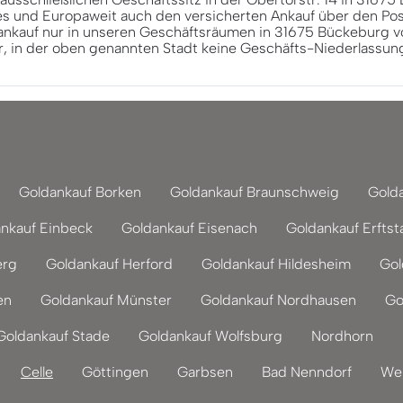
s und Europaweit auch den versicherten Ankauf über den Po
ankauf nur in unseren Geschäftsräumen in 31675 Bückeburg vo
r, in der oben genannten Stadt keine Geschäfts-Niederlassun
Goldankauf Borken
Goldankauf Braunschweig
Gold
nkauf Einbeck
Goldankauf Eisenach
Goldankauf Erftst
erg
Goldankauf Herford
Goldankauf Hildesheim
Gol
en
Goldankauf Münster
Goldankauf Nordhausen
Go
Goldankauf Stade
Goldankauf Wolfsburg
Nordhorn
Celle
Göttingen
Garbsen
Bad Nenndorf
Wei