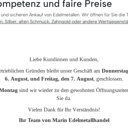
mpetenz und faire Preise
nd sicheren Ankauf von Edelmetallen. Wir öffnen für Sie die T
Zinn, Silber, alten Schmuck, Zahngold oder andere Wertgegenst
gabe und Präzision der Bewertung Ihrer kostbaren Edelmetall
d attraktive Angebote. Ihr Gold ist bei uns in den besten Hän
Liebe Kundinnen und Kunden,
Schätze
etrieblichen Gründen bleibt unser Geschäft am
Donnerstag
6. August, und Freitag, den 7. August
, geschlossen.
ren vier Wänden auf eine Entdeckungsreise. Wer weiß, viellei
im Keller oder auf dem Dachboden auf eine Truhe mit einem F
Montag
sind wir wieder zu den gewohnten Öffnungszeiten
it geratenes Zahngold?
Sie da.
 sich von unserem freundlichen Kompetenzteam individuell und
Vielen Dank für Ihr Verständnis!
f von Silber, Schmuck, Münzen oder Barren bieten. Finden Si
 Sie da und haben es uns zur Aufgabe gemacht, unsere anspruc
Ihr Team von Marin Edelmetallhandel