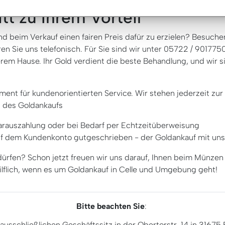
tt zu Ihrem Vorteil
nd beim Verkauf einen fairen Preis dafür zu erzielen? Besuch
en Sie uns telefonisch. Für Sie sind wir unter 05722 / 901775
em Hause. Ihr Gold verdient die beste Behandlung, und wir si
ent für kundenorientierten Service. Wir stehen jederzeit zur
n des Goldankaufs
 Barauszahlung oder bei Bedarf per Echtzeitüberweisung
f dem Kundenkonto gutgeschrieben - der Goldankauf mit uns lo
ürfen? Schon jetzt freuen wir uns darauf, Ihnen beim Münze
hilflich, wenn es um Goldankauf in Celle und Umgebung geht!
Bitte beachten Sie
:
ausschließlichen Geschäftssitz in der Obertorstr. 14 in 3167