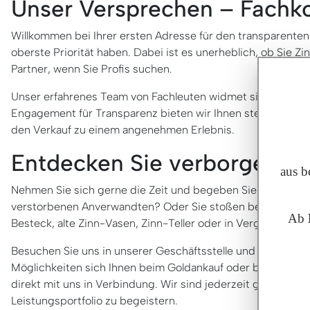
Unser Versprechen – Fachko
Willkommen bei Ihrer ersten Adresse für den transparenten u
oberste Priorität haben. Dabei ist es unerheblich, ob Sie 
Partner, wenn Sie Profis suchen.
Unser erfahrenes Team von Fachleuten widmet sich mit Hin
Engagement für Transparenz bieten wir Ihnen stets faire un
den Verkauf zu einem angenehmen Erlebnis.
Entdecken Sie verborgene 
aus b
Nehmen Sie sich gerne die Zeit und begeben Sie sich in Ih
verstorbenen Anverwandten? Oder Sie stoßen bei der Suche 
Ab
Besteck, alte Zinn-Vasen, Zinn-Teller oder in Vergessenhe
Besuchen Sie uns in unserer Geschäftsstelle und lassen Sie
Möglichkeiten sich Ihnen beim Goldankauf oder beim Verkau
direkt mit uns in Verbindung. Wir sind jederzeit gern für
Leistungsportfolio zu begeistern.