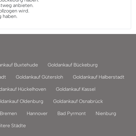
stweg anbieten.
llzogen wird.
g haben.
ankauf Buxtehude
Goldankauf Bückeburg
adt
Goldankauf Gütersloh
Goldankauf Halberstadt
dankauf Hückelhoven
Goldankauf Kassel
ldankauf Oldenburg
Goldankauf Osnabrück
Bremen
Hannover
Bad Pyrmont
Nienburg
tere Städte