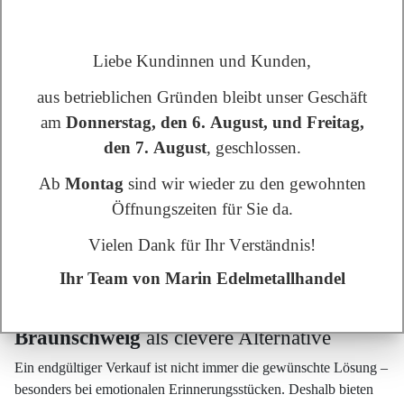
Goldankauf
um einen fachkundigen
Silber- und Platinankauf
für die Region
Braunschweig
. Dazu gehören historische
Silbermünzen
, kunsthandwerkliches
Tafelsilber
, repräsentative
Liebe Kundinnen und Kunden,
Tabletts
, elegante
Kerzenständer
,
Zinnfiguren
und technische
aus betrieblichen Gründen bleibt unser Geschäft
Bauteile mit Edelmetallgehalt. Gerade in den traditionsreichen
am
Donnerstag, den 6. August, und Freitag,
Vierteln
Braunschweigs
– sei es im vornehmen Östlichen
Ringgebiet, im historischen Magniviertel, im grünen
den 7. August
, geschlossen.
Riddagshausen oder im lebendigen Westlichen Ringgebiet –
Ab
Montag
sind wir wieder zu den gewohnten
schlummern oft verborgene Werte: ein kostbares
Silberservice
Öffnungszeiten für Sie da.
aus Großmutters Zeiten, wertvolle Familienerbstücke oder
bedeutende Münzsammlungen. Wir bieten eine professionelle
Vielen Dank für Ihr Verständnis!
Begutachtung
und faire Marktbewertungen – vollkommen
kostenfrei und ohne versteckte Gebühren.
Ihr Team von Marin Edelmetallhandel
Flexible Finanzierung:
Pfandkredit für
Braunschweig
als clevere Alternative
Ein endgültiger Verkauf ist nicht immer die gewünschte Lösung –
besonders bei emotionalen Erinnerungsstücken. Deshalb bieten