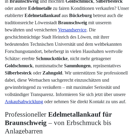
in
Braunschweig
und möchten
Goldschmuck
,
Silberbesteck
oder andere
Edelmetalle
zu fairen Konditionen verkaufen? Unser
etablierter
Edelmetallankauf
aus
Bückeburg
betreut auch die
traditionsreiche Löwenstadt
Braunschweig
mit unserem
bewährten und versicherten
Versandservice
. Die
geschichtsträchtige Stadt Heinrich des Löwen, mit ihrer
bedeutenden Technischen Universität und dem weltbekannten
Forschungsstandort, beherbergt in vielen Haushalten wertvolle
Schätze: ererbte
Schmuckstücke
, nicht mehr getragener
Goldschmuck
, numismatische
Sammlungen
, repräsentatives
Silberbesteck
oder
Zahngold
. Wir unterstützen Sie professionell
dabei, diese Wertsachen sachgerecht einzuschätzen und
gewinnbringend zu veräußern – mit maximaler Seriosität und
vollständiger Transparenz. Informieren Sie sich jetzt über unsere
Ankaufsabwicklung
oder nehmen Sie direkt Kontakt zu uns auf.
Professioneller
Edelmetallankauf für
Braunschweig
– von Erbschmuck bis
Anlagebarren