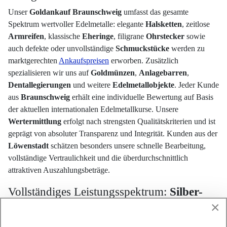
Unser
Goldankauf Braunschweig
umfasst das gesamte
Spektrum wertvoller Edelmetalle: elegante
Halsketten
, zeitlose
Armreifen
, klassische
Eheringe
, filigrane
Ohrstecker
sowie
auch defekte oder unvollständige
Schmuckstücke
werden zu
marktgerechten
Ankaufspreisen
erworben. Zusätzlich
spezialisieren wir uns auf
Goldmünzen
,
Anlagebarren
,
Dentallegierungen
und weitere
Edelmetallobjekte
. Jeder Kunde
aus
Braunschweig
erhält eine individuelle Bewertung auf Basis
der aktuellen internationalen Edelmetallkurse. Unsere
Wertermittlung
erfolgt nach strengsten Qualitätskriterien und ist
geprägt von absoluter Transparenz und Integrität. Kunden aus der
Löwenstadt
schätzen besonders unsere schnelle Bearbeitung,
vollständige Vertraulichkeit und die überdurchschnittlich
attraktiven Auszahlungsbeträge.
Vollständiges Leistungsspektrum:
Silber-
×
und Platinankauf Braunschweig
Als erfahrenes
Edelmetallunternehmen
erweitern wir unseren