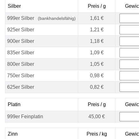
Silber
Preis / g
Gewic
999er Silber
1,61 €
(bankhandelsfähig)
925er Silber
1,21 €
900er Silber
1,18 €
835er Silber
1,09 €
800er Silber
1,05 €
750er Silber
0,98 €
625er Silber
0,82 €
Platin
Preis / g
Gewic
999er Feinplatin
45,00 €
Zinn
Preis / kg
Gewic