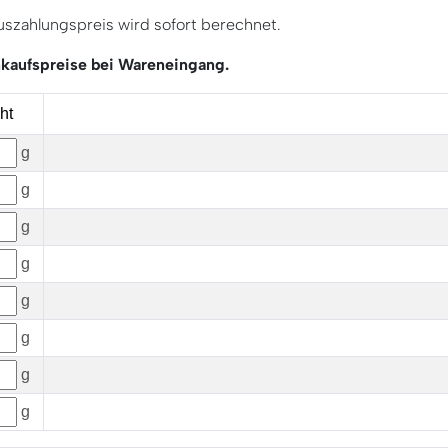
uszahlungspreis wird sofort berechnet.
Ankaufspreise bei Wareneingang.
ht
g
g
g
g
g
g
g
g