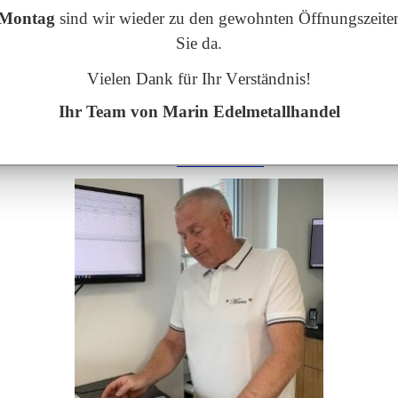
05722 9017750
Montag
sind wir wieder zu den gewohnten Öffnungszeiten
Sie da.
Marin Edelmetallhandel
Vielen Dank für Ihr Verständnis!
Inh: Hans-Joachim Marin
Ihr Team von Marin Edelmetallhandel
E-Mail:
info@marin.de
Telefon:
05722 9017750
Mobil:
0171 3160800