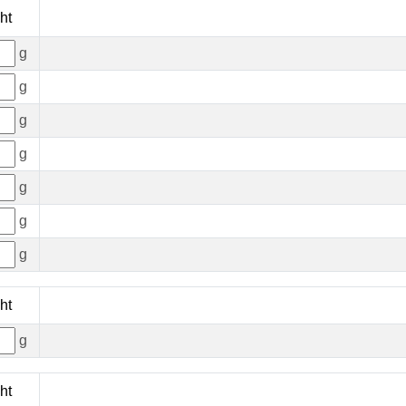
ht
g
g
g
g
g
g
g
ht
g
ht