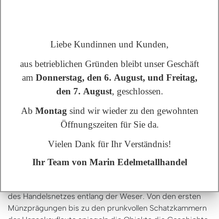
Neben dem Ankauf von Gold sind wir auch Ihr
Ansprechpartner für den Verkauf anderer Edelmetalle
wie Silber oder Zinn. Lassen Sie sich von unseren
Liebe Kundinnen und Kunden,
Experten beraten, um den besten Wert für Ihre Schätze
zu erzielen.
aus betrieblichen Gründen bleibt unser Geschäft
am
Donnerstag, den 6. August, und Freitag,
Bremen und die historische
den 7. August
, geschlossen.
Verbindung zu Edelmetallen
Ab
Montag
sind wir wieder zu den gewohnten
Edelmetalle spielten in der Geschichte Bremens eine
Öffnungszeiten für Sie da.
wichtige Rolle im Handel und in der Münzprägung. Seit
Jahrhunderten hat die Stadt eine lange Tradition im
Vielen Dank für Ihr Verständnis!
Umgang mit Gold, Silber und anderen Edelmetallen. Als
wichtige Währungseinheiten und Handelsgüter trugen
Ihr Team von Marin Edelmetallhandel
sie wesentlich zum wirtschaftlichen Aufschwung der
Stadt bei und waren entscheidend für die Entwicklung
des Handelsnetzes entlang der Weser. Von den ersten
Münzprägungen bis zu den prunkvollen Schatzkammern