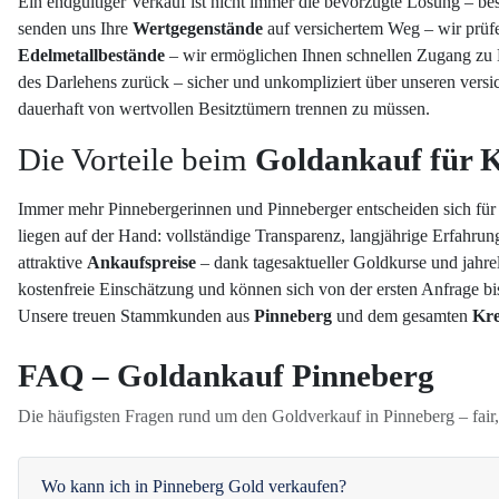
Ein endgültiger Verkauf ist nicht immer die bevorzugte Lösung – b
senden uns Ihre
Wertgegenstände
auf versichertem Weg – wir prüfen
Edelmetallbestände
– wir ermöglichen Ihnen schnellen Zugang zu K
des Darlehens zurück – sicher und unkompliziert über unseren vers
dauerhaft von wertvollen Besitztümern trennen zu müssen.
Die Vorteile beim
Goldankauf für 
Immer mehr Pinnebergerinnen und Pinneberger entscheiden sich für
liegen auf der Hand: vollständige Transparenz, langjährige Erfah
attraktive
Ankaufspreise
– dank tagesaktueller Goldkurse und jahr
kostenfreie Einschätzung und können sich von der ersten Anfrage b
Unsere treuen Stammkunden aus
Pinneberg
und dem gesamten
Kre
FAQ – Goldankauf Pinneberg
Die häufigsten Fragen rund um den Goldverkauf in Pinneberg – fair
Wo kann ich in Pinneberg Gold verkaufen?