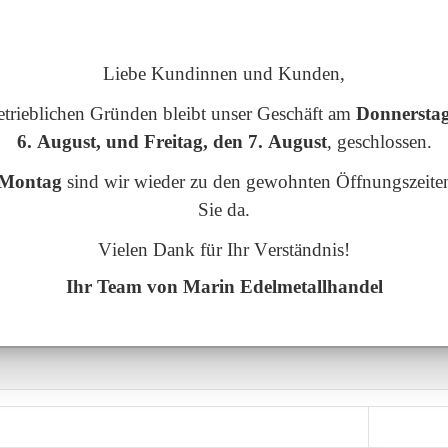
Liebe Kundinnen und Kunden,
rs?
etrieblichen Gründen bleibt unser Geschäft am
Donnerstag
6. August, und Freitag, den 7. August
, geschlossen.
Montag
sind wir wieder zu den gewohnten Öffnungszeiten
Bitte beachten Sie
:
Sie da.
eren ausschließlichen Geschäftssitz in der Obertorstr. 14 in 31675 Büc
Vielen Dank für Ihr Verständnis!
Bundes und Europaweit auch den versicherten Ankauf über den Postweg
 Barankauf nur in unseren Geschäftsräumen in 31675 Bückeburg vollzo
ss wir, in der oben genannten Stadt keine Geschäfts-Niederlassung hab
Ihr Team von Marin Edelmetallhandel