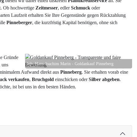
rg
bieten wir daher einen diskreten
Pfandkreditservice
an. Sie
eit. Ob hochwertige
Zeitmesser
, edler
Schmuck
oder
barten Laufzeit erhalten Sie Ihre Gegenstände gegen Rückzahlung
alle
Pinneberger
, die kurzfristig Kapital benötigen, ohne sich
Die Gründe
Inh. Hans-Joachim Marin - Goldankauf Pinneberg
i uns
t minimalem Aufwand direkt aus
Pinneberg
. Sie erhalten vorab eine
uck verkaufen
,
Bruchgold
einschicken oder
Silber abgeben
.
chte, ist bei uns in den besten Händen.