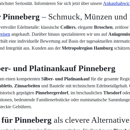
chster Seriosität. Informieren Sie sich jetzt über unsere
Ankaufsabwic
r Pinneberg
– Schmuck, Münzen und
rtvoller Edelmetalle: klassische
Colliers
, elegante
Broschen
, zeitlose
eisen
angekauft. Darüber hinaus spezialisieren wir uns auf
Anlagemü
hält eine individuelle Bewertung auf Basis der tagesaktuellen internat
und Integrität aus. Kunden aus der
Metropolregion Hamburg
schätzen
ber- und Platinankauf Pinneberg
m einen kompetenten
Silber- und Platinankauf
für die gesamte Reg
abletts
,
Zinnarbeiten
und Bauteile mit technischem Edelmetallgehalt.
historisch geprägten
Pinnebergerdorf
, im beschaulichen
Thesdorf
oder
ionen, bedeutende Familienerbstücke oder numismatische Sammlungen m
steckte Gebühren.
 für Pinneberg
als clevere Alternative