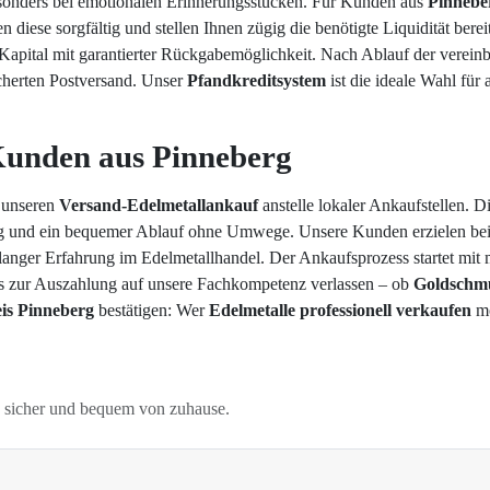
esonders bei emotionalen Erinnerungsstücken. Für Kunden aus
Pinnebe
 diese sorgfältig und stellen Ihnen zügig die benötigte Liquidität ber
apital mit garantierter Rückgabemöglichkeit. Nach Ablauf der verein
icherten Postversand. Unser
Pfandkreditsystem
ist die ideale Wahl für 
Kunden aus Pinneberg
 unseren
Versand-Edelmetallankauf
anstelle lokaler Ankaufstellen. 
rung und ein bequemer Ablauf ohne Umwege. Unsere Kunden erzielen be
elanger Erfahrung im Edelmetallhandel. Der Ankaufsprozess startet mi
is zur Auszahlung auf unsere Fachkompetenz verlassen – ob
Goldschm
is Pinneberg
bestätigen: Wer
Edelmetalle professionell verkaufen
mö
, sicher und bequem von zuhause.