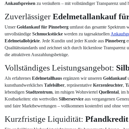
Ankaufspreisen
zu veräußern – mit vollständiger Transparenz und hö
Zuverlässiger
Edelmetallankauf fü
Unser
Goldankauf für Pinneberg
umfasst das gesamte Spektrum we
unvollständige
Schmuckstücke
werden zu tagesaktuellen
Ankaufspr
Edelmetallobjekte
. Jede Kundin und jeder Kunde aus
Pinneberg
er
Qualitätsstandards und zeichnet sich durch lückenlose Transparenz 
die attraktiven Auszahlungsbeträge.
Vollständiges Leistungsangebot:
Sil
Als erfahrenes
Edelmetallhaus
ergänzen wir unseren
Goldankauf
u
kunsthandwerkliches
Tafelsilber
, repräsentative
Kerzenleuchter
,
T
lebendigen
Stadtzentrum
, im ruhigen Wohnviertel
Quellental
, im 
Kostbarkeiten: ein wertvolles
Silberservice
aus vergangenen Generat
und faire Marktbewertungen – vollkommen kostenfrei und ohne ver
Kurzfristige Liquidität:
Pfandkredit