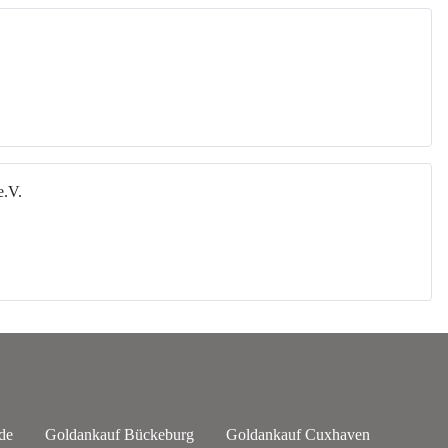
e.V.
de
Goldankauf Bückeburg
Goldankauf Cuxhaven