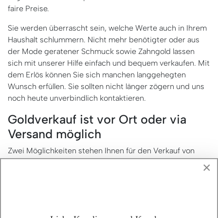
faire Preise.
Sie werden überrascht sein, welche Werte auch in Ihrem
Haushalt schlummern. Nicht mehr benötigter oder aus
der Mode geratener Schmuck sowie Zahngold lassen
sich mit unserer Hilfe einfach und bequem verkaufen. Mit
dem Erlös können Sie sich manchen langgehegten
Wunsch erfüllen. Sie sollten nicht länger zögern und uns
noch heute unverbindlich kontaktieren.
Goldverkauf ist vor Ort oder via
Versand möglich
Zwei Möglichkeiten stehen Ihnen für den Verkauf von
Gold, von Silber und anderen Edelmetallen zur
×
Verfügung.
Entweder sie besuchen unser Ladengeschäft in
31675 Bückeburg, Obertorstraße 14, im
niedersächsischen Landkreis Schaumburg