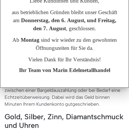
Liebe Kundinnen und Kunden,
Oder senden uns Ihre Stücke per versichertem Brief
aus betrieblichen Gründen bleibt unser Geschäft
oder Paket per Post.
am
Donnerstag, den 6. August, und Freitag,
Egal, für welche Option Sie sich entscheiden: Sie können
den 7. August
, geschlossen.
sicher sein, dass wir mit Hilfe unserer geeichten Mess-
und Analysegeräte einen fairen Preis für Ihre Schätze
Ab
Montag
sind wir wieder zu den gewohnten
ermitteln werden.
Öffnungszeiten für Sie da.
Sofortige Barauszahlung oder
Vielen Dank für Ihr Verständnis!
Echtzeitüberweisung
Ihr Team von Marin Edelmetallhandel
Beim sofortigen Barankauf vor Ort in unserem
Ladengeschäft in Bückeburg können sie wählen
zwischen einer Bargeldauszahlung oder bei Bedarf eine
Echtzeitüberweisung. Dabei wird das Geld binnen
Minuten Ihrem Kundenkonto gutgeschrieben.
Gold, Silber, Zinn, Diamantschmuck
und Uhren