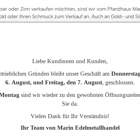
ber oder Zinn verkaufen möchten, sind wir vom Pfandhaus Mar
ngold oder Ihren Schmuck zum Verkauf an. Auch an Gold- und Si
Ankaufspreis.
ente Bewertung und faire An
rg besteht aus erfahrenen Experten. Wir sind somit genau di
tgegenstände aus Edelmetall sorgfältig und genau zu bewerten
Liebe Kundinnen und Kunden,
g umgehend ein attraktives Angebot. Beim An- und Verkauf von
etrieblichen Gründen bleibt unser Geschäft am
Donnerstag
allen keine Gebühren an und die Preise enthalten keine verstec
6. August, und Freitag, den 7. August
, geschlossen.
n und Kunden in Essen den Barankauf zu aktuellen Marktpreise
f auch per Echtzeitüberweisung auf das Girokonto Ihrer Bank
Montag
sind wir wieder zu den gewohnten Öffnungszeiten
Sicherheit.
Sie da.
Versand - beim Goldankauf E
Vielen Dank für Ihr Verständnis!
Ihr Team von Marin Edelmetallhandel
tsstandort Essen wohnt, hat die Zeit, seine Wertgegenstände