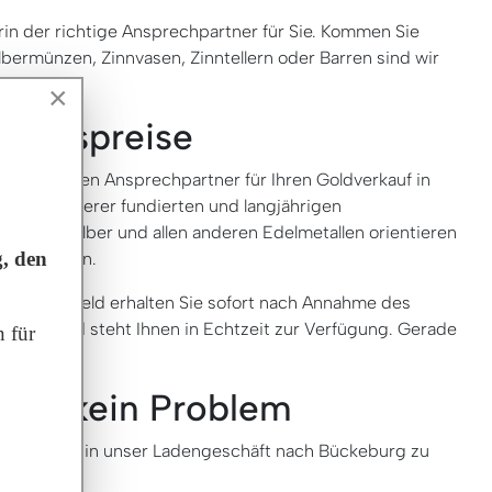
in der richtige Ansprechpartner für Sie. Kommen Sie
lbermünzen, Zinnvasen, Zinntellern oder Barren sind wir
×
kaufspreise
e richtigen Ansprechpartner für Ihren Goldverkauf in
. Dank unserer fundierten und langjährigen
 Gold, Silber und allen anderen Edelmetallen orientieren
, den
kten Kosten.
n an. Das Geld erhalten Sie sofort nach Annahme des
. Das Geld steht Ihnen in Echtzeit zur Verfügung. Gerade
 für
ssen kein Problem
 persönlich in unser Ladengeschäft nach Bückeburg zu