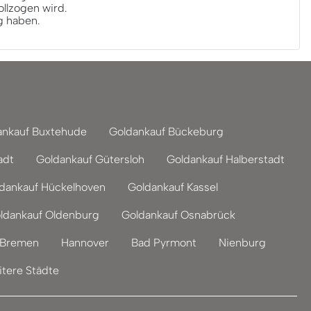
llzogen wird.
g haben.
ankauf Buxtehude
Goldankauf Bückeburg
adt
Goldankauf Gütersloh
Goldankauf Halberstadt
dankauf Hückelhoven
Goldankauf Kassel
ldankauf Oldenburg
Goldankauf Osnabrück
Bremen
Hannover
Bad Pyrmont
Nienburg
tere Städte