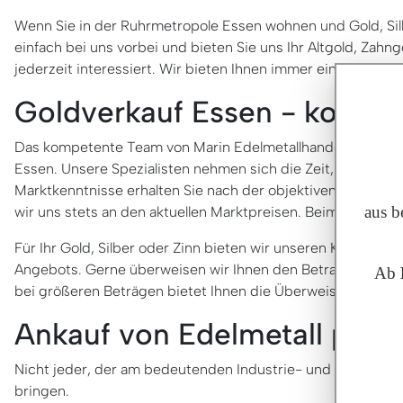
Wenn Sie in der Ruhrmetropole Essen wohnen und Gold, Sil
einfach bei uns vorbei und bieten Sie uns Ihr Altgold, Zah
jederzeit interessiert. Wir bieten Ihnen immer einen fairen 
Goldverkauf Essen - kompet
Das kompetente Team von Marin Edelmetallhandel in Bückebu
Essen. Unsere Spezialisten nehmen sich die Zeit, Ihre Wer
Marktkenntnisse erhalten Sie nach der objektiven Bewertun
aus b
wir uns stets an den aktuellen Marktpreisen. Beim Ankauf f
Für Ihr Gold, Silber oder Zinn bieten wir unseren Kundinne
Angebots. Gerne überweisen wir Ihnen den Betrag bei Bedar
Ab
bei größeren Beträgen bietet Ihnen die Überweisung mehr 
Ankauf von Edelmetall per 
Nicht jeder, der am bedeutenden Industrie- und Wirtschaf
bringen.