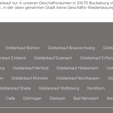
ankauf nur in unseren Geschäftsräumen in 31675 Bückeburg vo
r, in der oben genannten Stadt keine Geschäfts-Niederlassun
Goldankauf Borken
Goldankauf Braunschweig
Gold
nkauf Einbeck
Goldankauf Eisenach
Goldankauf Erftst
erg
Goldankauf Herford
Goldankauf Hildesheim
Gol
en
Goldankauf Münster
Goldankauf Nordhausen
Go
Goldankauf Stade
Goldankauf Wolfsburg
Nordhorn
Celle
Göttingen
Garbsen
Bad Nenndorf
Wei